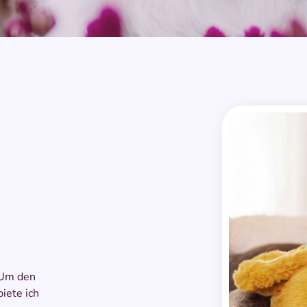
 Um den
iete ich