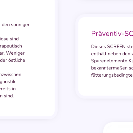
n den sonnigen
.
Präventiv-S
iose sind
erapeutisch
Dieses SCREEN stel
dar. Weniger
enthält neben den 
der östliche
Spurenelemente Kup
bekanntermaßen sow
inzwischen
fütterungsbedingte
agnostik
eits in
n sind.