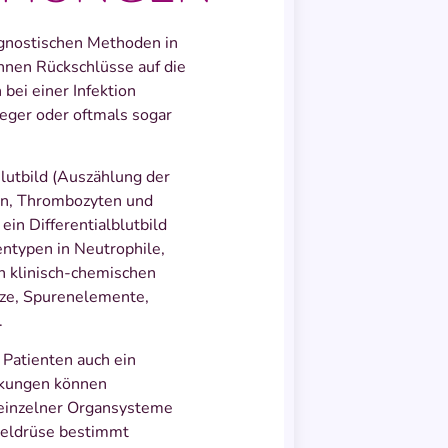
agnostischen Methoden in
nnen Rückschlüsse auf die
ei einer Infektion
eger oder oftmals sogar
lutbild (Auszählung der
en, Thrombozyten und
n Differentialblutbild
ntypen in Neutrophile,
n klinisch-chemischen
lze, Spurenelemente,
.
n Patienten auch ein
nkungen können
 einzelner Organsysteme
cheldrüse bestimmt