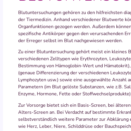
Blutuntersuchungen gehören zu den hilfreichsten di
der Tiermedizin. Anhand verschiedener Blutwerte kö
Organfunktionen gezogen werden. Außerdem können b
spezifische Antikörper gegen den verursachenden Err
der Erreger selbst im Blut nachgewiesen werden.
Zu einer Blutuntersuchung gehört meist ein kleines B
verschiedenen Zelltypen wie Erythrozyten, Leukozyt
Bestimmung von Hämoglobin-Wert und Hämatokrit), ei
(genaue Differenzierung der verschiedenen Leukozyte
Lymphozyten usw.) sowie eine ausgewählte Anzahl a
Parametern (im Blut gelöste Substanzen, wie z.B. Sa
Enzyme, Hormone, Fette oder Stoffwechselprodukte)
Zur Vorsorge bietet sich ein Basis-Screen, bei ältere
Alters-Screen an. Bei Verdacht auf bestimmte Erkra
selbstverständlich weitere Parameter zur Abklärung
wie Herz, Leber, Niere, Schilddrüse oder Bauchspei