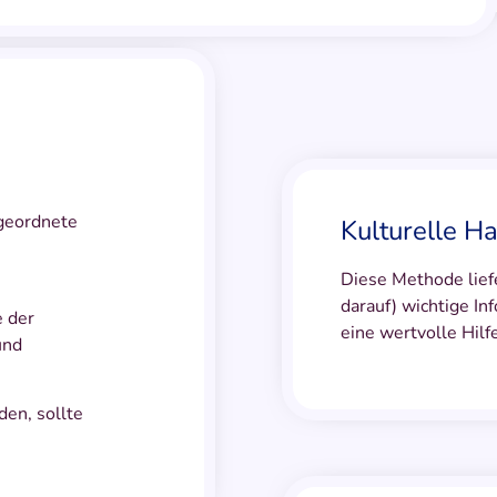
geordnete
Kulturelle H
Diese Methode lief
darauf) wichtige In
e der
eine wertvolle Hilf
und
den, sollte