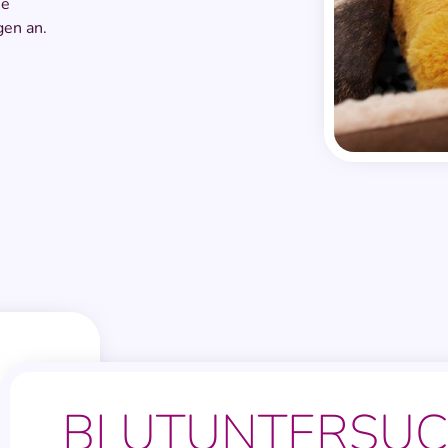
ne
gen an.
BLUTUNTER­SU